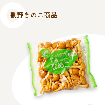
割
野
き
の
こ
商
品