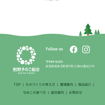
Follow us
Facebook
Instagram
所在地
〒949-6103
新潟県南魚沼郡湯沢町土樽64番地278
TOP
ものづくりの考え方
農場案内
商品紹介
サイトナビゲーション
なめこの食べ方
組合案内
お問合せ