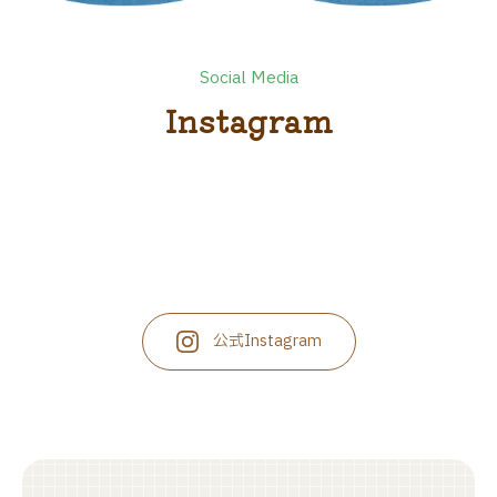
Social Media
I
n
s
t
a
g
r
a
m
公式Instagram