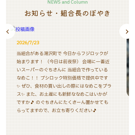
NEWS and Column
お
知
ら
せ
・
組
合
長
の
ぼ
や
き
2026/7/23
当組合がある湯沢町で 今日からフジロックが
始まります！ （今日は前夜祭） 会場に一番近
いスーパーのぐちさんに 当組合で作っている
なめこ！！ ブシロック特別価格で提供中です
✨ ぜひ、食材の買い出しの際にはなめこをプラ
ス✨ また、お土産にも新鮮ななめこはいかが
ですか🎵 のぐちさんにたくさーん置かせても
らってますので、お立ち寄りください🎵